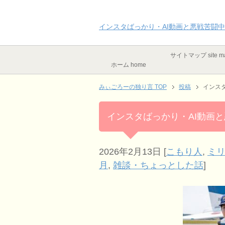
インスタばっかり・AI動画と悪戦苦闘中
サイトマップ site m
ホーム home
みぃごろーの独り言 TOP
投稿
インス
インスタばっかり・AI動画
2026年2月13日
[
こもり人
,
ミ
月
,
雑談・ちょっとした話
]