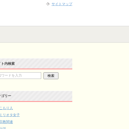
サイトマップ
イト内検索
テゴリー
こもり人
ミリオタ女子
宗教関連
小説