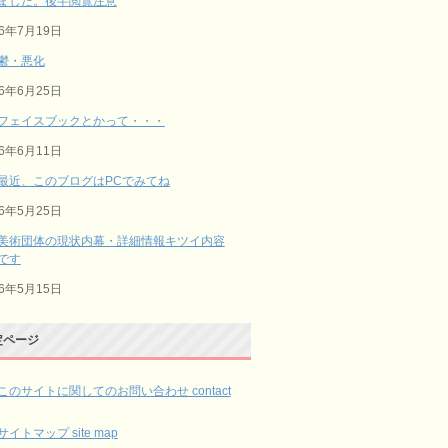
ました。後半閲覧注意
26年7月19日
鬱・悪化
26年6月25日
フェイスブックとかって・・・
26年6月11日
最近、このブログはPCでみてね
26年5月25日
美術団体の現状内幕・詳細情報キツイ内容
です
26年5月15日
定ページ
このサイトに関してのお問い合わせ contact
サイトマップ site map