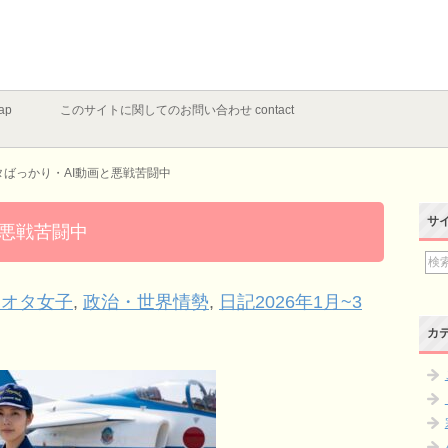
ap
このサイトに関してのお問い合わせ contact
タばっかり・AI動画と悪戦苦闘中
サ
と悪戦苦闘中
リオタ女子
,
政治・世界情勢
,
日記2026年1月~3
カ