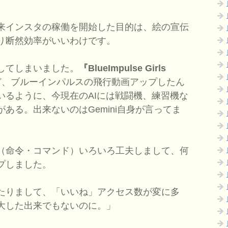
来インスタの稼働を開始した目的は、絵の宣伝
り断然効率がいいわけです。
してしまいました。
『BlueImpulse Girls
ど、ブルーインパルスの飛行動画アップしたん
いるように、今現在のAIには戦闘機、練習機な
ある。出来ないのはGemini自身が言ってま
（命令・コマンド）いろいろ工夫しまして、何
プしました。
たりまして、「いいね」アクセス数が変に多
大した出来でもないのに。」