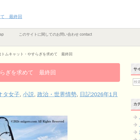
めて 最終回
ap
このサイトに関してのお問い合わせ contact
はトムキャット・やすらぎを求めて 最終回
サ
らぎを求めて 最終回
オタ女子
,
小説
,
政治・世界情勢
,
日記2026年1月
カ