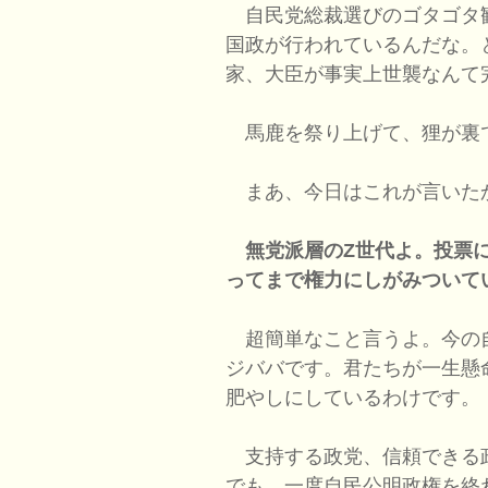
自民党総裁選びのゴタゴタ
国政が行われているんだな。
家、大臣が事実上世襲なんて
馬鹿を祭り上げて、狸が裏
まあ、今日はこれが言いた
無党派層のZ世代よ。投票
ってまで権力にしがみついて
超簡単なこと言うよ。今の
ジババです。君たちが一生懸
肥やしにしているわけです。
支持する政党、信頼できる
でも、一度自民公明政権を終