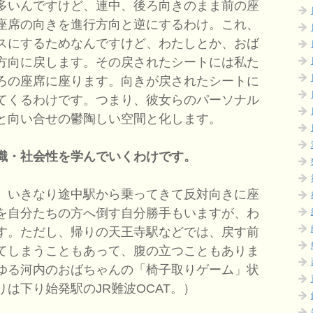
多いんですけど、連中、後ろ向きのまま前の座
座席の向きを進行方向と逆にするわけ。これ、
スにするためなんですけど、わたしとか、おば
方向に戻します。その戻されたシートには私た
ろの座席に座ります。向きが戻されたシートに
てくるわけです。つまり、彼女らのパーソナル
と向い合せの鬱陶しい空間と化します。
識・社会性を学んでいくわけです。
、いきなり途中駅から乗ってきて反対向きに座
を自分たちの方へ倒す自分勝手もいますが、わ
す。ただし、帰りの天王寺駅などでは、戻す前
てしまうこともあって、腹の立つこともありま
ゆる河内のおばちゃんの「椅子取りゲーム」状
は下り始発駅のJR難波OCAT。）