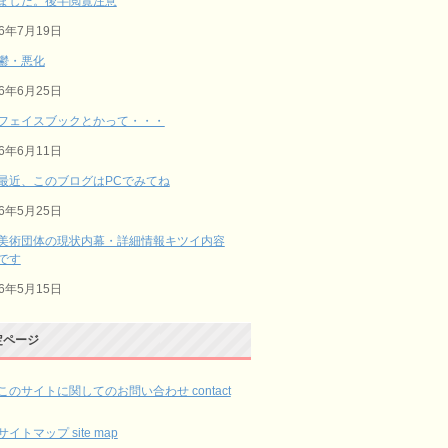
ました。後半閲覧注意
26年7月19日
鬱・悪化
26年6月25日
フェイスブックとかって・・・
26年6月11日
最近、このブログはPCでみてね
26年5月25日
美術団体の現状内幕・詳細情報キツイ内容
です
26年5月15日
定ページ
このサイトに関してのお問い合わせ contact
サイトマップ site map