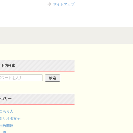
サイトマップ
イト内検索
テゴリー
こもり人
ミリオタ女子
宗教関連
小説