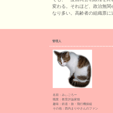
変わる。それほど、政治無関
なり多い。高齢者の組織票に
管理人
名前：みぃごろー
職業：教育評論家猫
趣味：鉄道・旅・飛行機操縦
その他：西内まりやさんのファン