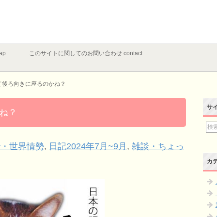
ap
このサイトに関してのお問い合わせ contact
て後ろ向きに座るのかね？
サ
ね？
治・世界情勢
,
日記2024年7月~9月
,
雑談・ちょっ
カ