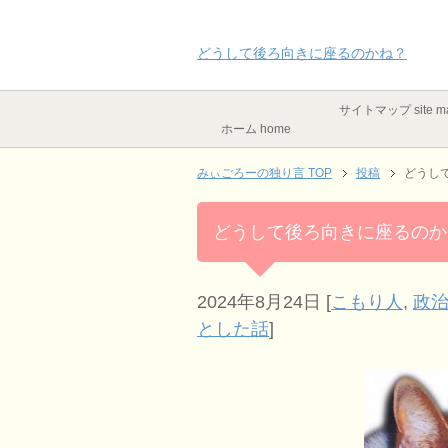
どうして後ろ向きに座るのかね？
サイトマップ site m
ホーム home
みぃごろーの独り言 TOP
投稿
どうし
どうして後ろ向きに座るのか
2024年8月24日
[
こもり人
,
政
とした話
]