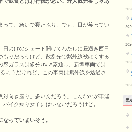
車で飲食とはお行儀が悪い。外人観光客じゃあ
20
まって、急いで寝たふり。でも、目が笑ってい
20
20
、日よけのシェード開けてわたしに昼過ぎ西日
つもりだろうけど、散乱光で紫外線被ばくする
20
窓ガラスは多分UV-A素通し。新型車両では
いるようだけれど、この車両は紫外線を透過さ
20
反対向き座り」多いんだろう。こんなのが車運
固
。バイク乗り女子にはいないだろうけど。
になっていまいそう。