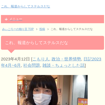
これ、報道からしてステルスだな
メニュー
みぃごろーの独り言 TOP
投稿
これ、報道からしてステルスだな
これ、報道からしてステルスだな
2023年4月12日
[
こもり人
,
政治・世界情勢
,
日記2023
年4月~6月
,
社会問題
,
雑談・ちょっとした話
]