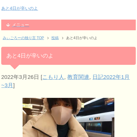
あと4日が辛いのよ
メニュー
みぃごろーの独り言 TOP
投稿
あと4日が辛いのよ
あと4日が辛いのよ
2022年3月26日
[
こもり人
,
教育関連
,
日記2022年1月
~3月
]