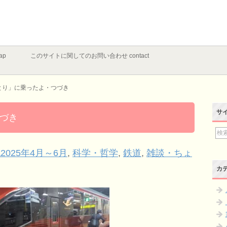
ap
このサイトに関してのお問い合わせ contact
とり」に乗ったよ・つづき
サ
づき
2025年4月～6月
,
科学・哲学
,
鉄道
,
雑談・ちょ
カ