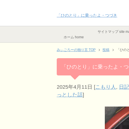
「ひのとり」に乗ったよ・つづき
サイトマップ site m
ホーム home
みぃごろーの独り言 TOP
投稿
「ひの
「ひのとり」に乗ったよ・つ
2025年4月11日
[
こもり人
,
日記
っとした話
]