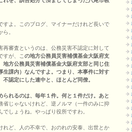
これを、訓告処分で済ましてしまった八尾市教
。
ですよ。このブログ、マイナーだけれど長いで
から。
害再審査というのは、公務災害不認定に対して
ですが、こ
の地方公務員災害補償基金大阪府支
、地方公務員災害補償基金大阪府支部と同じ住
厚生課内）なんですよ。つまり、本事件に対す
、不認定にした連中と、ほとんど同僚。
められるのは、毎年１件。何と１件だけ。あと
務省じゃないけれど、逆ノルマ（一件のみに抑
んでしょうね。やっぱり役所ですわ。
けれど、人の不幸で、おのれの安泰、出世とか