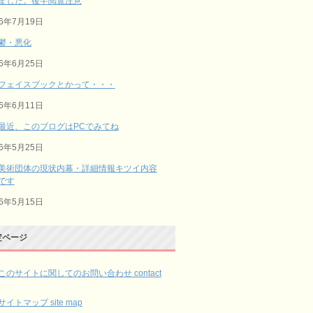
ました。後半閲覧注意
26年7月19日
鬱・悪化
26年6月25日
フェイスブックとかって・・・
26年6月11日
最近、このブログはPCでみてね
26年5月25日
美術団体の現状内幕・詳細情報キツイ内容
です
26年5月15日
定ページ
このサイトに関してのお問い合わせ contact
サイトマップ site map