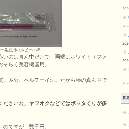
20
20
20
ザー発振用のルビーの棒
赤いのは真ん中だけで、両端はホワイトサファ
20
おそらく美容機器用。
質。多分、ベルヌーイ法。だから棒の真ん中で
20
固
くださいね。
ヤフオクなどではボッタくりが多
ものですが、数千円。