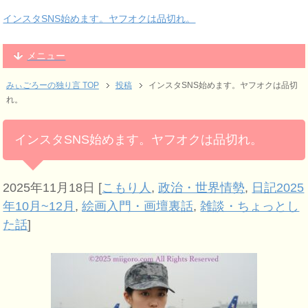
インスタSNS始めます。ヤフオクは品切れ。
メニュー
みぃごろーの独り言 TOP
投稿
インスタSNS始めます。ヤフオクは品切
れ。
インスタSNS始めます。ヤフオクは品切れ。
2025年11月18日
[
こもり人
,
政治・世界情勢
,
日記2025
年10月~12月
,
絵画入門・画壇裏話
,
雑談・ちょっとし
た話
]